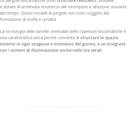
Le pergole bioclimatiche sono
strutture resistenti
, affidabili
e dotate di un’elevata resistenza alle intemperie e all’azione usurante
del tempo. Questi modelli di pergole non sono soggetti alla
formazione di muffa e umidità.
La tecnologia delle lamelle orientabili delle coperture bioclimatiche è
una caratteristica unica perché consente di
sfruttare lo spazio
esterno in ogni stagione e momento del giorno, e se integrate
con i sistemi di illuminazione anche nelle ore serali
.